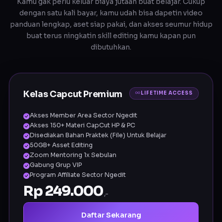
Kamu gak perlu keluar biaya jutaan buat belajar. Cukup
dengan satu kali bayar, kamu udah bisa dapetin video
panduan lengkap, aset siap pakai, dan akses seumur hidup
buat terus ningkatin skill editing kamu kapan pun
dibutuhkan.
Kelas Capcut Premium
LIFETIME ACCESS
Akses Member Area Sector Ngedit
Akses 150+ Materi CapCut HP & PC
Disediakan Bahan Praktek (File) Untuk Belajar
50GB+ Asset Editing
Zoom Mentoring 1x Sebulan
Gabung Grup VIP
Program Affiliate Sector Ngedit
Rp 249.000
,-
Daftar Sekarang