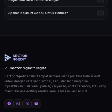
mendapatkan akses ke video pembelajaran yang bisa
dipelajari kapan saja, serta sesi live mentoring bulanan via
Klik tombol "Daftar Sekarang" pada halaman ini, lakukan
Zoom dan grup pendampingan untuk diskusi serta tanya
Apakah Kelas Ini Cocok Untuk Pemula?
pembayaran, dan konfirmasi pembayaran. Setelah itu, Anda
jawab.
akan mendapatkan akses ke member area dan bisa
Sangat cocok. Materi kami disusun secara bertahap, mulai
langsung mulai belajar.
dari dasar hingga lanjutan, sehingga mudah diikuti oleh
peserta yang belum memiliki pengalaman sebelumnya.
PT Sector Ngedit Digital
Sector Ngedit adalah tempat di mana siapa pun bisa belajar edit
video dengan cara yang simpel, seru, dan langsung bisa
dipraktikkan. Baik kamu pelajar, karyawan, konten kreator, atau yang
mau buka jasa editing sendiri, semua bisa mulai dari sini.