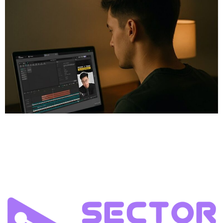
Member Area Facebook Instagram Threads Youtube
CapCut bukan sekadar aplikasi edit video biasa — ini adalah
“gerbang pertama” banyak orang masuk ke dunia editing.
Dengan tampilan simpel dan fitur profesional, CapCut
menjadi pilihan utama bagi para kreator dan editor pemula
di seluruh dunia. Apa Itu CapCut? CapCut adalah aplikasi edit
video buatan ByteDance, perusahaan yang […]