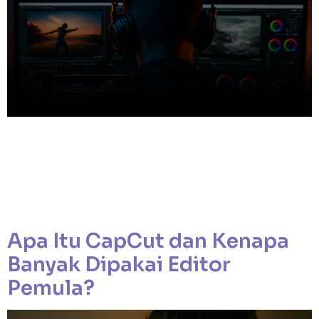
Member Area Facebook Instagram Threads Youtube Dalam
dunia digital yang berkembang secepat kilat, tidak banyak
aplikasi yang mampu mengubah kebiasaan manusia secara
masif.Sebagian besar hanya muncul sebagai tren sesaat —
menarik di awal, tapi cepat hilang karena tak benar-benar
memecahkan masalah.Namun, CapCut berbeda. Ia tidak
hanya menjadi aplikasi editing, tapi juga menjadi fenomena
budaya digital. […]
Apa Itu CapCut dan Kenapa
Banyak Dipakai Editor
Pemula?